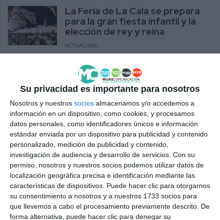
La Feria de La Cala se prepara
para la gran fiesta infantil y la
elección de rey y reina
ACTUALIDAD
El sábado abre el plazo de
inscripción del certamen de rey
Su privacidad es importante para nosotros
y reina de la Feria de La Cala
Nosotros y nuestros
socios
almacenamos y/o accedemos a
ACTUALIDAD
información en un dispositivo, como cookies, y procesamos
datos personales, como identificadores únicos e información
Abre el plazo para participar en
estándar enviada por un dispositivo para publicidad y contenido
el certamen de Rey y Reina de la
personalizado, medición de publicidad y contenido,
Feria de Mijas
investigación de audiencia y desarrollo de servicios.
Con su
permiso, nosotros y nuestros socios podemos utilizar datos de
ACTUALIDAD
localización geográfica precisa e identificación mediante las
características de dispositivos. Puede hacer clic para otorgarnos
Abierto el plazo de inscripción
su consentimiento a nosotros y a nuestros 1733 socios para
para el certamen de rey y reina
que llevemos a cabo el procesamiento previamente descrito. De
de la Feria de La Cala
forma alternativa, puede hacer clic para denegar su