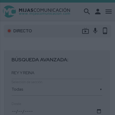
search
person
menu
live_tv
mic
phone_android
DIRECTO
BÚSQUEDA AVANZADA:
Selección de sección
▼
Desde