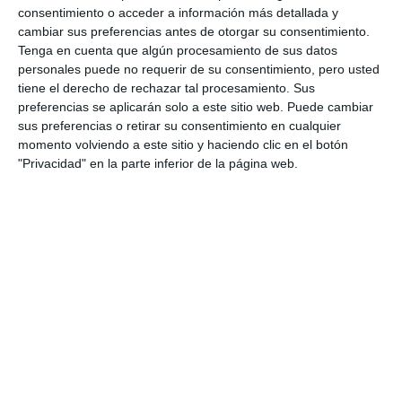
ACTUALIDAD
consentimiento o acceder a información más detallada y
cambiar sus preferencias antes de otorgar su consentimiento.
Mijas abre el plazo de inscripción
Tenga en cuenta que algún procesamiento de sus datos
para el certamen de Rey y Reina
personales puede no requerir de su consentimiento, pero usted
de la feria lagunera
tiene el derecho de rechazar tal procesamiento. Sus
preferencias se aplicarán solo a este sitio web. Puede cambiar
ACTUALIDAD
sus preferencias o retirar su consentimiento en cualquier
momento volviendo a este sitio y haciendo clic en el botón
Mijas abre las inscripciones para
"Privacidad" en la parte inferior de la página web.
el certamen de Rey y Reina de la
Feria de Mijas 2022
ACTUALIDAD
Abre el plazo de inscripción para
el certamen de rey y reina de la
Feria de La Cala
ACTUALIDAD
Abierto el plazo de inscripción
para el certamen de Rey y Reina