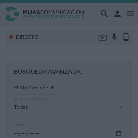
search
person
menu
live_tv
mic
phone_android
DIRECTO
BÚSQUEDA AVANZADA:
Selección de sección
▼
Desde