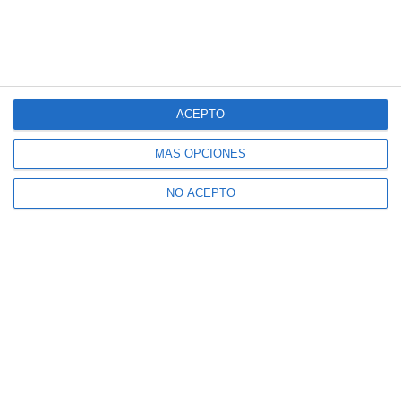
electrónico
ACEPTO
CONFIRMAR
MÁS OPCIONES
Acepto los
términos de uso
y la
política de privacidad
NO ACEPTO
Recibe Mijas Semanal en tu
WhatsApp
Te lo enviamos cada viernes directamente a tu
móvil
ENVÍA "ALTA" AL +34 607 48 09 16 A TRAVÉS
DE WHATSAPP
De conformidad con el REGLAMENTO (UE) 2016/679 DEL PARLAMENTO
EUROPEO Y DEL CONSEJO de 27 de abril de 2016 relativo a la protección