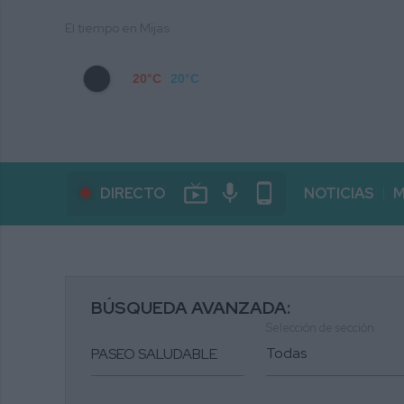
El tiempo en Mijas
20°C
20°C
live_tv
mic
phone_android
DIRECTO
NOTICIAS
M
BÚSQUEDA AVANZADA:
Selección de sección