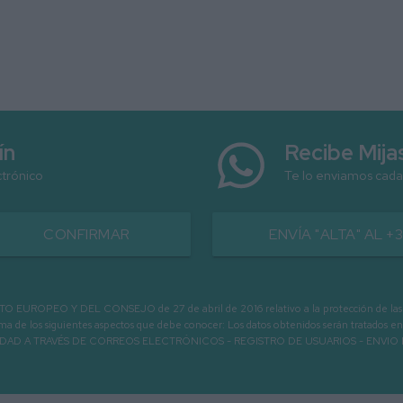
ín
Recibe Mij
ctrónico
Te lo enviamos cada
CONFIRMAR
ENVÍA "ALTA" AL +
PEO Y DEL CONSEJO de 27 de abril de 2016 relativo a la protección de las person
informa de los siguientes aspectos que debe conocer: Los datos obtenidos serán tratad
N LA ENTIDAD A TRAVÉS DE CORREOS ELECTRÓNICOS - REGISTRO DE USUARIOS -