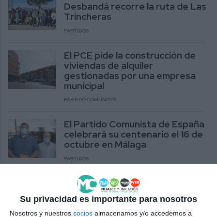
Desbandá recorre la ruta de Las
Trincheras
PARTIDOS
El PCE pide la construcción de
viviendas de alquiler
gestionadas por una empresa
municipal
PARTIDO COMUNISTA
El Partido Comunista de España
celebrará su centenario el 16 de
octubre en Málaga
PARTIDOS
IU y Partido Comunista piden al
Consistorio estabilizar la
Su privacidad es importante para nosotros
plantilla laboral municipal
Nosotros y nuestros
socios
almacenamos y/o accedemos a