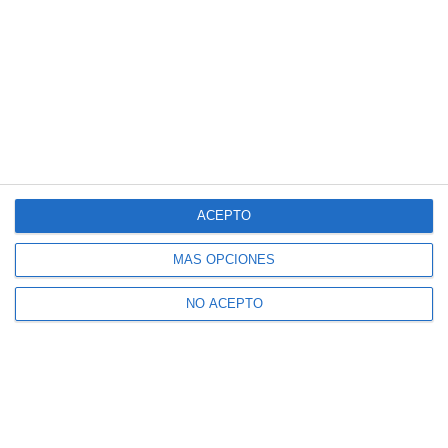
ACEPTO
MÁS OPCIONES
NO ACEPTO
Suscríbete a nuestro boletín
Recibe la actualidad de Mijas en tu correo
electrónico