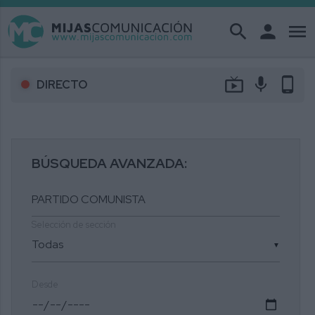
search
person
menu
live_tv
mic
phone_android
DIRECTO
BÚSQUEDA AVANZADA:
Selección de sección
▼
Desde