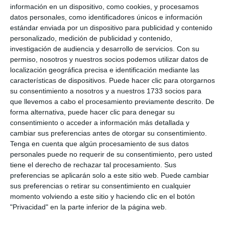
IU
información en un dispositivo, como cookies, y procesamos
datos personales, como identificadores únicos e información
Equo, Iniciativa y el Partido
estándar enviada por un dispositivo para publicidad y contenido
Comunista plantean que Mijas
personalizado, medición de publicidad y contenido,
Servicios Complementarios sea
investigación de audiencia y desarrollo de servicios.
Con su
“el motor laboral del municipio”
permiso, nosotros y nuestros socios podemos utilizar datos de
localización geográfica precisa e identificación mediante las
ACTUALIDAD
características de dispositivos. Puede hacer clic para otorgarnos
su consentimiento a nosotros y a nuestros 1733 socios para
El Partido Comunista propone al
que llevemos a cabo el procesamiento previamente descrito. De
Ayuntamiento la concesión de
forma alternativa, puede hacer clic para denegar su
subvenciones para reducir la
consentimiento o acceder a información más detallada y
brecha digital
cambiar sus preferencias antes de otorgar su consentimiento.
Tenga en cuenta que algún procesamiento de sus datos
ACTUALIDAD
personales puede no requerir de su consentimiento, pero usted
tiene el derecho de rechazar tal procesamiento. Sus
Lalu Luque es nombrado
preferencias se aplicarán solo a este sitio web. Puede cambiar
secretario político del Partido
sus preferencias o retirar su consentimiento en cualquier
Comunista de Andalucía en Mijas
momento volviendo a este sitio y haciendo clic en el botón
ACTUALIDAD
"Privacidad" en la parte inferior de la página web.