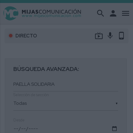
search
person
menu
live_tv
mic
phone_android
DIRECTO
BÚSQUEDA AVANZADA:
Selección de sección
▼
Desde