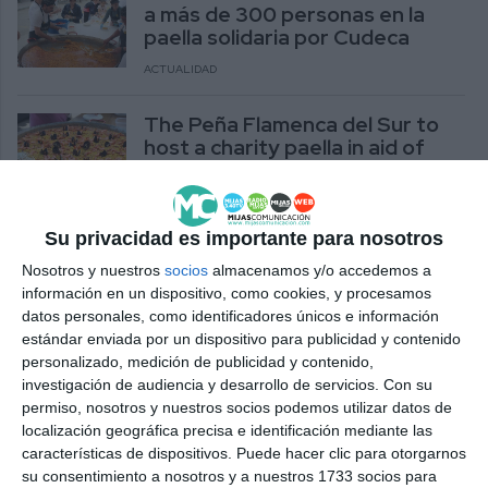
a más de 300 personas en la
paella solidaria por Cudeca
ACTUALIDAD
The Peña Flamenca del Sur to
host a charity paella in aid of
Cudeca
ACTUALIDAD
Su privacidad es importante para nosotros
La Peña Flamenca del Sur
Nosotros y nuestros
socios
almacenamos y/o accedemos a
organizará una paella solidaria a
información en un dispositivo, como cookies, y procesamos
beneficio de Cudeca
datos personales, como identificadores únicos e información
ACTUALIDAD
estándar enviada por un dispositivo para publicidad y contenido
personalizado, medición de publicidad y contenido,
Mijas Felina organiza una paella
investigación de audiencia y desarrollo de servicios.
Con su
solidaria el próximo domingo
permiso, nosotros y nuestros socios podemos utilizar datos de
localización geográfica precisa e identificación mediante las
ACTUALIDAD
características de dispositivos. Puede hacer clic para otorgarnos
su consentimiento a nosotros y a nuestros 1733 socios para