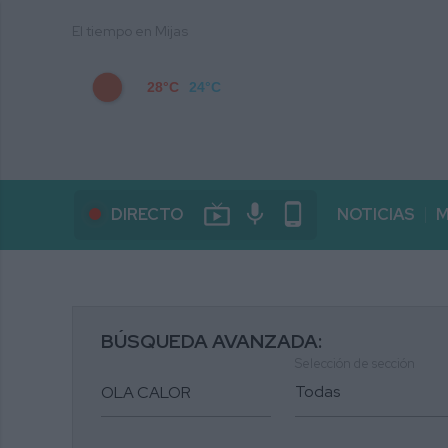
El tiempo en Mijas
28°C
24°C
live_tv
mic
phone_android
DIRECTO
NOTICIAS
M
BÚSQUEDA AVANZADA:
Selección de sección