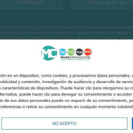
CONFIRMAR
ENVÍA "ALTA" AL +
PEO Y DEL CONSEJO de 27 de abril de 2016 relativo a la protección de las person
informa de los siguientes aspectos que debe conocer: Los datos obtenidos serán tratad
N LA ENTIDAD A TRAVÉS DE CORREOS ELECTRÓNICOS - REGISTRO DE USUARIOS -
 en un dispositivo, como cookies, y procesamos datos personales, co
blicidad y contenido, investigación de audiencia y desarrollo de servic
as características de dispositivos. Puede hacer clic para otorgarnos su
ternativa, puede hacer clic para denegar su consentimiento o acceder
 de sus datos personales puede no requerir de su consentimiento, per
referencias o retirar su consentimiento en cualquier momento volviendo 
NO ACEPTO
 Mijas a la carta
Quiénes somos
Contacto
Publicidad
Aviso