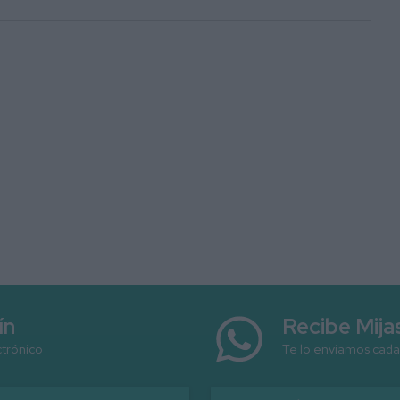
ín
Recibe Mij
ctrónico
Te lo enviamos cada