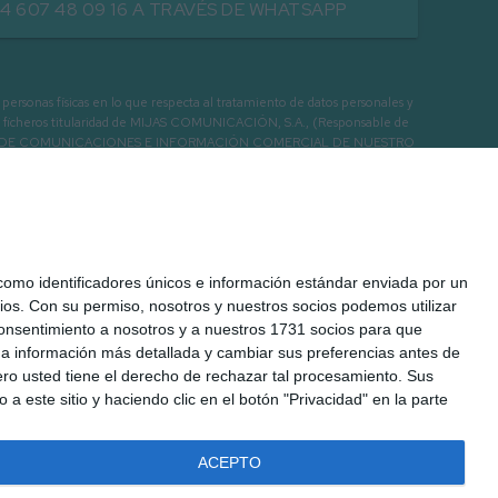
34 607 48 09 16 A TRAVÉS DE WHATSAPP
as físicas en lo que respecta al tratamiento de datos personales y
os en ficheros titularidad de MIJAS COMUNICACIÓN, S.A., (Responsable de
 ENVIO DE COMUNICACIONES E INFORMACIÓN COMERCIAL DE NUESTRO
mo identificadores únicos e información estándar enviada por un
ios.
Con su permiso, nosotros y nuestros socios podemos utilizar
 consentimiento a nosotros y a nuestros 1731 socios para que
 a información más detallada y cambiar sus preferencias antes de
o usted tiene el derecho de rechazar tal procesamiento. Sus
a este sitio y haciendo clic en el botón "Privacidad" en la parte
ACEPTO
 Legal
Cookies
Seguridad
Protección de datos