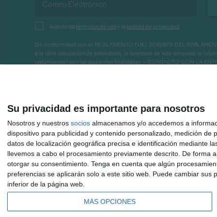
Acepto los
términos de uso
y la
política de privacidad
De conformidad con el REGLAMENTO (UE) 2016/679 DEL PARLAMENTO EURO
a la libre circulación de estos datos, la dirección de esta empresa le 
tratamiento) con las siguientes finalidades: - CONTACTO CO
INTERÉS.
Su privacidad es importante para nosotros
Nosotros y nuestros
socios
almacenamos y/o accedemos a información
dispositivo para publicidad y contenido personalizado, medición de pu
datos de localización geográfica precisa e identificación mediante l
llevemos a cabo el procesamiento previamente descrito. De forma al
otorgar su consentimiento.
Tenga en cuenta que algún procesamiento
preferencias se aplicarán solo a este sitio web. Puede cambiar sus p
inferior de la página web.
MÁS OPCIONES
Inicio
Hemeroteca
Mijas 3.40 TV a la carta
Radio