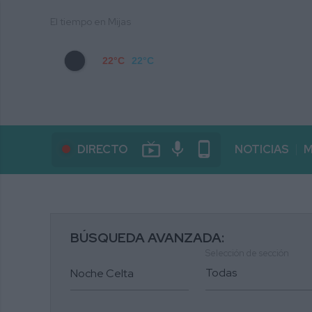
El tiempo en Mijas
22°C
22°C
live_tv
mic
phone_android
DIRECTO
NOTICIAS
M
BÚSQUEDA AVANZADA:
Selección de sección