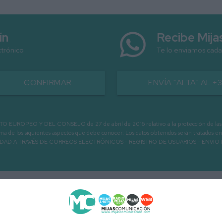
ín
Recibe Mij
ctrónico
Te lo enviamos cada
CONFIRMAR
ENVÍA "ALTA" AL +
PEO Y DEL CONSEJO de 27 de abril de 2016 relativo a la protección de las person
informa de los siguientes aspectos que debe conocer: Los datos obtenidos serán tratad
N LA ENTIDAD A TRAVÉS DE CORREOS ELECTRÓNICOS - REGISTRO DE USUARIOS -