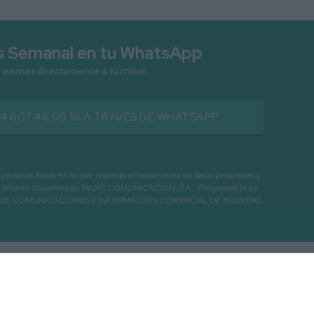
as Semanal en tu WhatsApp
 viernes directamente a tu móvil
34 607 48 09 16 A TRAVÉS DE WHATSAPP
as físicas en lo que respecta al tratamiento de datos personales y
os en ficheros titularidad de MIJAS COMUNICACIÓN, S.A., (Responsable de
 ENVIO DE COMUNICACIONES E INFORMACIÓN COMERCIAL DE NUESTRO