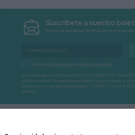
Suscríbete a nuestro bolet
Recibe la actualidad de Mijas en tu correo ele
Acepto los
términos de uso
y la
política de privacidad
De conformidad con el REGLAMENTO (UE) 2016/679 DEL PARLAMENTO EURO
a la libre circulación de estos datos, la dirección de esta empresa le 
tratamiento) con las siguientes finalidades: - CONTACTO CO
INTERÉS.