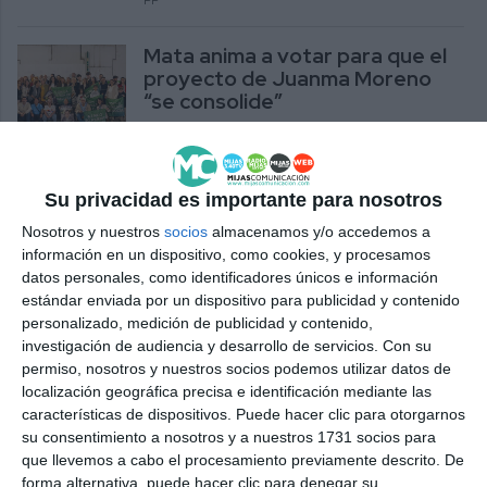
PP
Mata anima a votar para que el
proyecto de Juanma Moreno
“se consolide”
PARTIDOS
El PSOE exige a Juanma Moreno
Su privacidad es importante para nosotros
que “cumpla con su promesa de
las urgencias de La Cala”
Nosotros y nuestros
socios
almacenamos y/o accedemos a
información en un dispositivo, como cookies, y procesamos
PSOE
datos personales, como identificadores únicos e información
estándar enviada por un dispositivo para publicidad y contenido
Mata: “Málaga necesita más
personalizado, medición de publicidad y contenido,
medidas como el decreto de
investigación de audiencia y desarrollo de servicios.
Con su
vivienda de Juanma Moreno”
permiso, nosotros y nuestros socios podemos utilizar datos de
localización geográfica precisa e identificación mediante las
PP
características de dispositivos. Puede hacer clic para otorgarnos
su consentimiento a nosotros y a nuestros 1731 socios para
Juanma Moreno inaugurates
que llevemos a cabo el procesamiento previamente descrito. De
the expansion of the Marbella
forma alternativa, puede hacer clic para denegar su