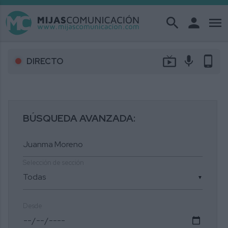
search
person
menu
live_tv
mic
phone_android
DIRECTO
BÚSQUEDA AVANZADA:
Selección de sección
▼
Desde