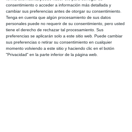
desalination plant to 20 hm3
consentimiento o acceder a información más detallada y
cambiar sus preferencias antes de otorgar su consentimiento.
ACTUALIDAD
Tenga en cuenta que algún procesamiento de sus datos
personales puede no requerir de su consentimiento, pero usted
Juanma Moreno inaugurates the expansion
tiene el derecho de rechazar tal procesamiento. Sus
of the Marbella desalination plant to 20 hm3
preferencias se aplicarán solo a este sitio web. Puede cambiar
ACTUALIDAD
sus preferencias o retirar su consentimiento en cualquier
momento volviendo a este sitio y haciendo clic en el botón
"Privacidad" en la parte inferior de la página web.
Juanma Moreno inaugurates
the expansion of the Marbella
desalination plant to 20 hm3
ACTUALIDAD
Juanma Moreno inaugura la
ampliación hasta 20 hm3 de la
desaladora de Marbella
ACTUALIDAD
El PSOE denuncia “la dejadez”