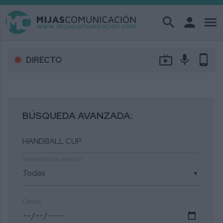
search
person
menu
live_tv
mic
phone_android
DIRECTO
BÚSQUEDA AVANZADA:
Selección de sección
▼
Desde