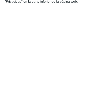
"Privacidad" en la parte inferior de la página web.
A la conquista de la Mijas Handball Cup
ACTUALIDAD
La Mijas Handball Cup tendrá una liga alevín
ACTUALIDAD
La Mijas Handball Cup ya tiene a sus
campeones
ACTUALIDAD