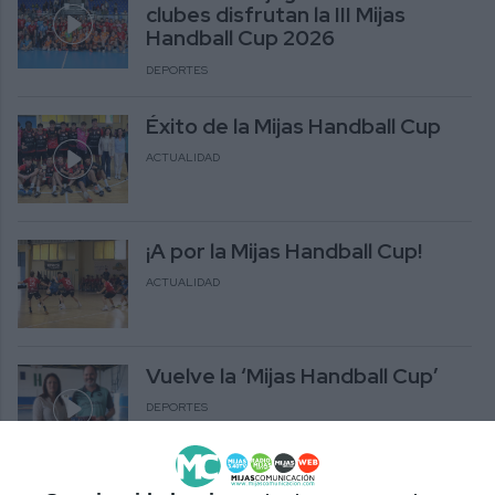
clubes disfrutan la III Mijas
Handball Cup 2026
DEPORTES
Éxito de la Mijas Handball Cup
ACTUALIDAD
¡A por la Mijas Handball Cup!
ACTUALIDAD
Vuelve la ‘Mijas Handball Cup’
DEPORTES