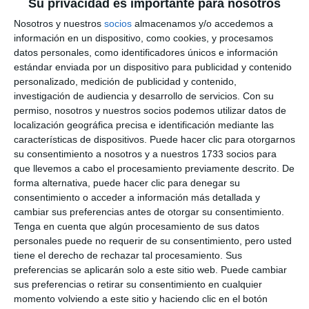
La Mijas Handball Cup 2024
Su privacidad es importante para nosotros
recupera la pasión por el
Nosotros y nuestros
socios
almacenamos y/o accedemos a
balonmano
información en un dispositivo, como cookies, y procesamos
datos personales, como identificadores únicos e información
DEPORTES
estándar enviada por un dispositivo para publicidad y contenido
personalizado, medición de publicidad y contenido,
The sports centre of Las
investigación de audiencia y desarrollo de servicios.
Con su
Cañadas and La Cala's beach will
permiso, nosotros y nuestros socios podemos utilizar datos de
host the Mijas Handball Cup
localización geográfica precisa e identificación mediante las
2024
características de dispositivos. Puede hacer clic para otorgarnos
ACTUALIDAD
su consentimiento a nosotros y a nuestros 1733 socios para
que llevemos a cabo el procesamiento previamente descrito. De
El polideportivo de Las Cañadas
forma alternativa, puede hacer clic para denegar su
y la playa de La Cala acogen la
consentimiento o acceder a información más detallada y
Mijas Handball Cup 2024
cambiar sus preferencias antes de otorgar su consentimiento.
Tenga en cuenta que algún procesamiento de sus datos
DEPORTES
personales puede no requerir de su consentimiento, pero usted
tiene el derecho de rechazar tal procesamiento. Sus
Desde hoy, 62 equipos disputan la II Mijas
preferencias se aplicarán solo a este sitio web. Puede cambiar
Handball Cup
sus preferencias o retirar su consentimiento en cualquier
momento volviendo a este sitio y haciendo clic en el botón
ACTUALIDAD