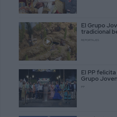
El Grupo Jov
tradicional b
REPORTAJES
El PP felicit
Grupo Joven 
PP