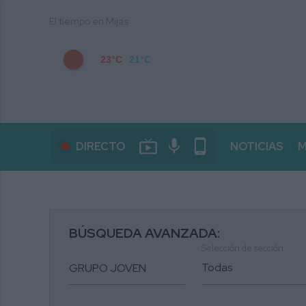
El tiempo en Mijas
23°C
21°C
live_tv
mic
phone_android
DIRECTO
NOTICIAS
M
BÚSQUEDA AVANZADA:
Selección de sección