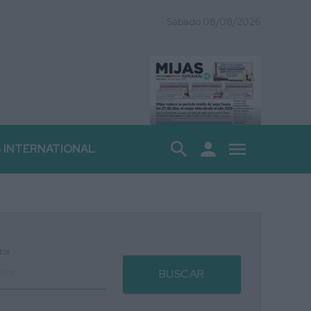
Sábado 08/08/2026
search
person
menu
S INTERNATIONAL
tor
BUSCAR