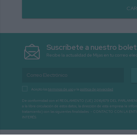
CAR
Suscríbete a nuestro bolet
Recibe la actualidad de Mijas en tu correo ele
Acepto los
términos de uso
y la
política de privacidad
De conformidad con el REGLAMENTO (UE) 2016/679 DEL PARLAMENTO EURO
a la libre circulación de estos datos, la dirección de esta empresa le 
tratamiento) con las siguientes finalidades: - CONTACTO CO
INTERÉS.