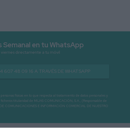
as Semanal en tu WhatsApp
 viernes directamente a tu móvil
34 607 48 09 16 A TRAVÉS DE WHATSAPP
as físicas en lo que respecta al tratamiento de datos personales y
os en ficheros titularidad de MIJAS COMUNICACIÓN, S.A., (Responsable de
 ENVIO DE COMUNICACIONES E INFORMACIÓN COMERCIAL DE NUESTRO