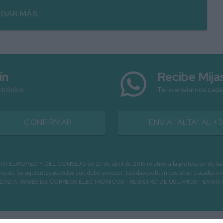
GAR MÁS
ín
Recibe Mij
ctrónico
Te lo enviamos cada
CONFIRMAR
ENVÍA "ALTA" AL +
PEO Y DEL CONSEJO de 27 de abril de 2016 relativo a la protección de las person
informa de los siguientes aspectos que debe conocer: Los datos obtenidos serán tratad
N LA ENTIDAD A TRAVÉS DE CORREOS ELECTRÓNICOS - REGISTRO DE USUARIOS -