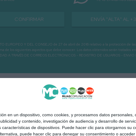
CONFIRMAR
ENVÍA "ALTA" AL +
PEO Y DEL CONSEJO de 27 de abril de 2016 relativo a la protección de las person
informa de los siguientes aspectos que debe conocer: Los datos obtenidos serán tratad
N LA ENTIDAD A TRAVÉS DE CORREOS ELECTRÓNICOS - REGISTRO DE USUARIOS -
 en un dispositivo, como cookies, y procesamos datos personales, co
blicidad y contenido, investigación de audiencia y desarrollo de servic
as características de dispositivos. Puede hacer clic para otorgarnos su
ternativa, puede hacer clic para denegar su consentimiento o acceder