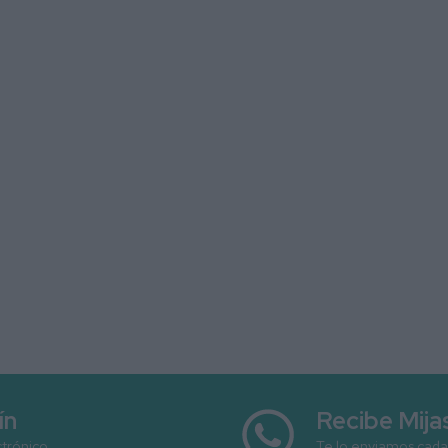
ín
Recibe Mij
ctrónico
Te lo enviamos cada