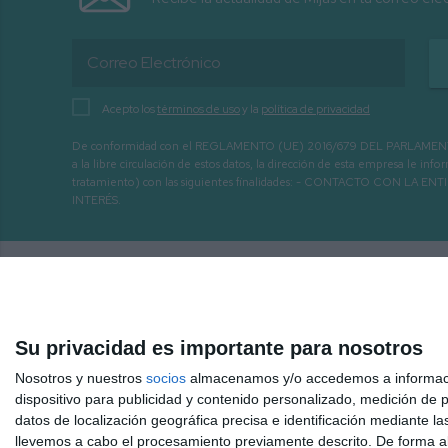
Acepto los
términos de uso
y la
política de privacidad
De conformidad con el REGLAMENTO (UE) 2016/679 DEL PARLAMENTO EURO
a la libre circulación de estos datos, la dirección de esta empresa le 
tratamiento) con las siguientes finalidades: - CONTACTO CO
INTERÉS.
Su privacidad es importante para nosotros
Nosotros y nuestros
socios
almacenamos y/o accedemos a información
dispositivo para publicidad y contenido personalizado, medición de pu
datos de localización geográfica precisa e identificación mediante l
llevemos a cabo el procesamiento previamente descrito. De forma al