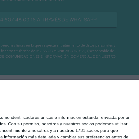
34 607 48 09 16 A TRAVÉS DE WHATSAPP
as físicas en lo que respecta al tratamiento de datos personales y
os en ficheros titularidad de MIJAS COMUNICACIÓN, S.A., (Responsable de
 ENVIO DE COMUNICACIONES E INFORMACIÓN COMERCIAL DE NUESTRO
mo identificadores únicos e información estándar enviada por un
ios.
Con su permiso, nosotros y nuestros socios podemos utilizar
 consentimiento a nosotros y a nuestros 1731 socios para que
 a información más detallada y cambiar sus preferencias antes de