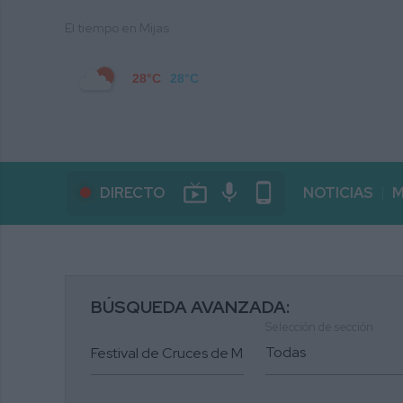
El tiempo en Mijas
28°C
28°C
live_tv
mic
phone_android
DIRECTO
NOTICIAS
M
BÚSQUEDA AVANZADA:
Selección de sección