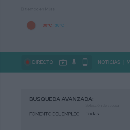
El tiempo en Mijas
30°C
30°C
live_tv
mic
phone_android
DIRECTO
NOTICIAS
M
BÚSQUEDA AVANZADA:
Selección de sección