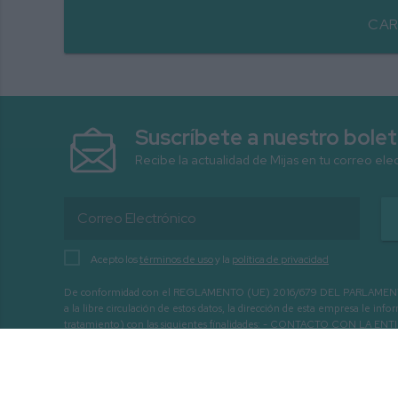
CAR
Suscríbete a nuestro bolet
Recibe la actualidad de Mijas en tu correo ele
Acepto los
términos de uso
y la
política de privacidad
De conformidad con el REGLAMENTO (UE) 2016/679 DEL PARLAMENTO EURO
a la libre circulación de estos datos, la dirección de esta empresa le 
tratamiento) con las siguientes finalidades: - CONTACTO CO
INTERÉS.