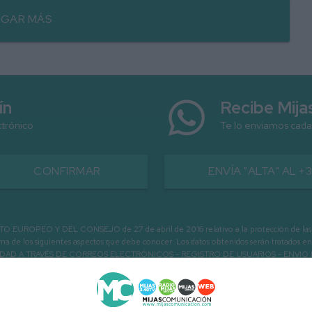
GAR MÁS
ín
Recibe Mij
ctrónico
Te lo enviamos cada
CONFIRMAR
ENVÍA "ALTA" AL +
PEO Y DEL CONSEJO de 27 de abril de 2016 relativo a la protección de las person
informa de los siguientes aspectos que debe conocer: Los datos obtenidos serán tratad
N LA ENTIDAD A TRAVÉS DE CORREOS ELECTRÓNICOS - REGISTRO DE USUARIOS -