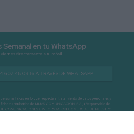
as Semanal en tu WhatsApp
 viernes directamente a tu móvil
34 607 48 09 16 A TRAVÉS DE WHATSAPP
as físicas en lo que respecta al tratamiento de datos personales y
os en ficheros titularidad de MIJAS COMUNICACIÓN, S.A., (Responsable de
 ENVIO DE COMUNICACIONES E INFORMACIÓN COMERCIAL DE NUESTRO