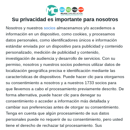
ACTUALIDAD
Su privacidad es importante para nosotros
La academia de baile Dance
With Freedom presenta su
Nosotros y nuestros
socios
almacenamos y/o accedemos a
espectáculo ‘Inspiración’
información en un dispositivo, como cookies, y procesamos
datos personales, como identificadores únicos e información
ACTUALIDAD
estándar enviada por un dispositivo para publicidad y contenido
personalizado, medición de publicidad y contenido,
Dance with Freedom llena de
investigación de audiencia y desarrollo de servicios.
Con su
baile el escenario del Teatro Las
permiso, nosotros y nuestros socios podemos utilizar datos de
Lagunas
localización geográfica precisa e identificación mediante las
características de dispositivos. Puede hacer clic para otorgarnos
CULTURA
su consentimiento a nosotros y a nuestros 1733 socios para
que llevemos a cabo el procesamiento previamente descrito. De
Dance With Freedom ofrece un
forma alternativa, puede hacer clic para denegar su
espectáculo benéfico
consentimiento o acceder a información más detallada y
ACTUALIDAD
cambiar sus preferencias antes de otorgar su consentimiento.
Tenga en cuenta que algún procesamiento de sus datos
personales puede no requerir de su consentimiento, pero usted
Dance With Freedom celebra un
tiene el derecho de rechazar tal procesamiento. Sus