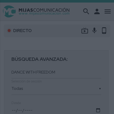
search
person
menu
live_tv
mic
phone_android
DIRECTO
BÚSQUEDA AVANZADA:
Selección de sección
▼
Desde