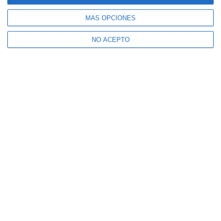
MÁS OPCIONES
NO ACEPTO
Suscríbete a nuestro boletín
Recibe la actualidad de Mijas en tu correo
electrónico
CONFIRMAR