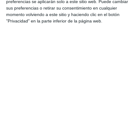
espectáculo a beneficio de Lara
preferencias se aplicarán solo a este sitio web. Puede cambiar
Gracie
sus preferencias o retirar su consentimiento en cualquier
momento volviendo a este sitio y haciendo clic en el botón
ACTUALIDAD
"Privacidad" en la parte inferior de la página web.
Dance with Freedom baila para
el viaje de fin de curso de 4ª de
ESO del IES Torre Almenara
ACTUALIDAD
El Ayuntamiento de Mijas y CLC
World donan a la academia de
baile Dance with Freedom sus
nuevos uniformes
ACTUALIDAD
Dance with Freedom ofrece un
espectáculo para llevar a sus
alumnas a un concurso de baile
en Toulouse