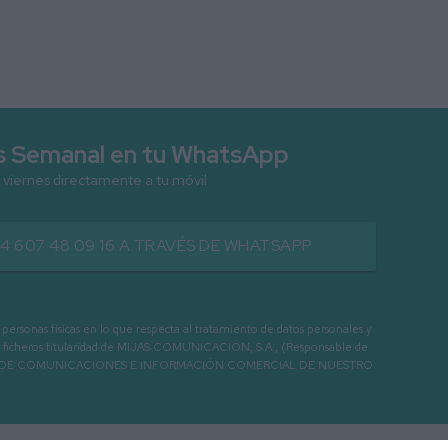
as Semanal en tu WhatsApp
 viernes directamente a tu móvil
34 607 48 09 16 A TRAVÉS DE WHATSAPP
as físicas en lo que respecta al tratamiento de datos personales y
os en ficheros titularidad de MIJAS COMUNICACIÓN, S.A., (Responsable de
 ENVIO DE COMUNICACIONES E INFORMACIÓN COMERCIAL DE NUESTRO