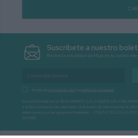
CAR
Suscríbete a nuestro bolet
Recibe la actualidad de Mijas en tu correo ele
Acepto los
términos de uso
y la
política de privacidad
De conformidad con el REGLAMENTO (UE) 2016/679 DEL PARLAMENTO EURO
a la libre circulación de estos datos, la dirección de esta empresa le 
tratamiento) con las siguientes finalidades: - CONTACTO CO
INTERÉS.