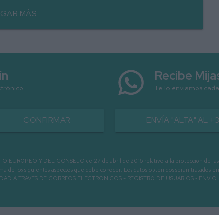
GAR MÁS
ín
Recibe Mij
ctrónico
Te lo enviamos cada
CONFIRMAR
ENVÍA "ALTA" AL +
PEO Y DEL CONSEJO de 27 de abril de 2016 relativo a la protección de las person
informa de los siguientes aspectos que debe conocer: Los datos obtenidos serán tratad
N LA ENTIDAD A TRAVÉS DE CORREOS ELECTRÓNICOS - REGISTRO DE USUARIOS -