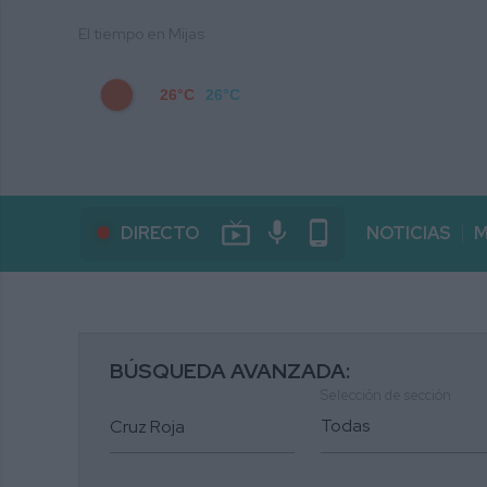
El tiempo en Mijas
26°C
26°C
live_tv
mic
phone_android
DIRECTO
NOTICIAS
M
BÚSQUEDA AVANZADA:
Selección de sección