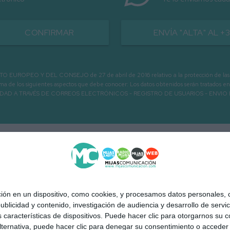
CONFIRMAR
ENVÍA "ALTA" AL +
PEO Y DEL CONSEJO de 27 de abril de 2016 relativo a la protección de las person
informa de los siguientes aspectos que debe conocer: Los datos obtenidos serán tratad
N LA ENTIDAD A TRAVÉS DE CORREOS ELECTRÓNICOS - REGISTRO DE USUARIOS -
 en un dispositivo, como cookies, y procesamos datos personales, co
blicidad y contenido, investigación de audiencia y desarrollo de servic
as características de dispositivos. Puede hacer clic para otorgarnos su
ternativa, puede hacer clic para denegar su consentimiento o acceder