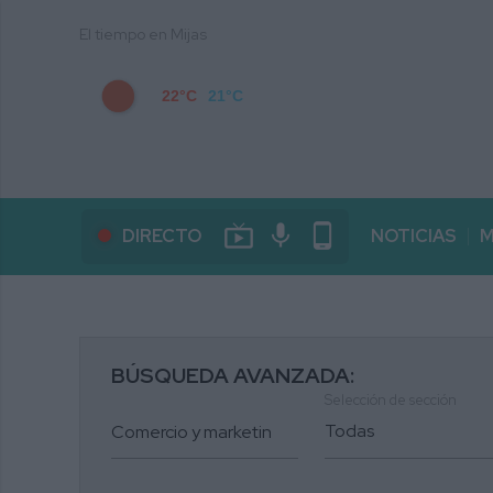
El tiempo en Mijas
22°C
21°C
live_tv
mic
phone_android
DIRECTO
NOTICIAS
M
BÚSQUEDA AVANZADA:
Selección de sección