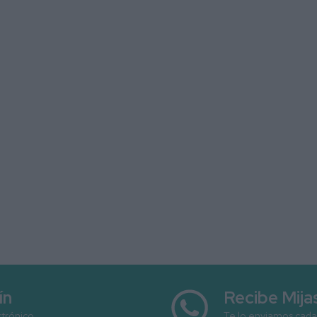
ín
Recibe Mij
ctrónico
Te lo enviamos cada