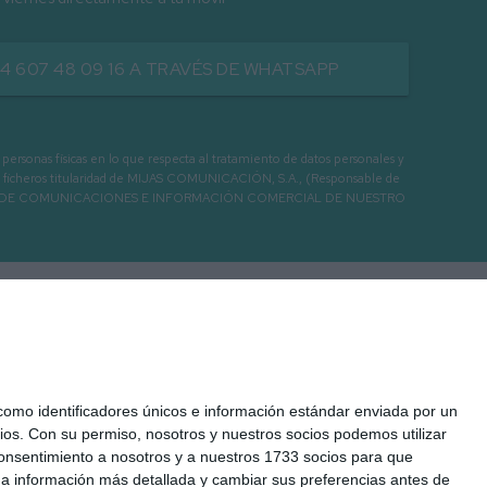
34 607 48 09 16 A TRAVÉS DE WHATSAPP
as físicas en lo que respecta al tratamiento de datos personales y
os en ficheros titularidad de MIJAS COMUNICACIÓN, S.A., (Responsable de
 ENVIO DE COMUNICACIONES E INFORMACIÓN COMERCIAL DE NUESTRO
mo identificadores únicos e información estándar enviada por un
ios.
Con su permiso, nosotros y nuestros socios podemos utilizar
 consentimiento a nosotros y a nuestros 1733 socios para que
 a información más detallada y cambiar sus preferencias antes de