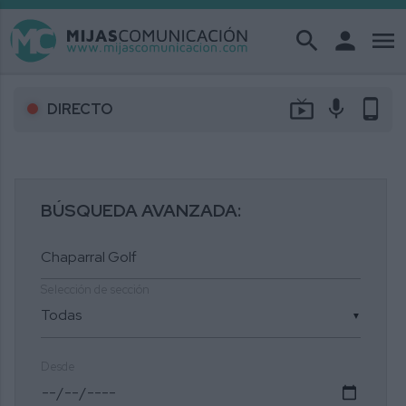
search
person
menu
live_tv
mic
phone_android
DIRECTO
BÚSQUEDA AVANZADA:
Selección de sección
▼
Desde