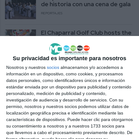
de historia con una cena de gala
REPORTAJES
El Chaparral Golf Club hosts the
second International Business
Networking Event in Mijas
ACTUALIDAD
Su privacidad es importante para nosotros
Nosotros y nuestros
socios
almacenamos y/o accedemos a
La Zambra and Chaparral Golf
información en un dispositivo, como cookies, y procesamos
Club will jointly promote their
datos personales, como identificadores únicos e información
hotel and golf offer
estándar enviada por un dispositivo para publicidad y contenido
ACTUALIDAD
personalizado, medición de publicidad y contenido,
investigación de audiencia y desarrollo de servicios.
Con su
La Zambra y Chaparral Golf
permiso, nosotros y nuestros socios podemos utilizar datos de
Club promocionarán
localización geográfica precisa e identificación mediante las
conjuntamente su oferta de
características de dispositivos. Puede hacer clic para otorgarnos
hotel y golf
su consentimiento a nosotros y a nuestros 1733 socios para
que llevemos a cabo el procesamiento previamente descrito. De
ACTUALIDAD