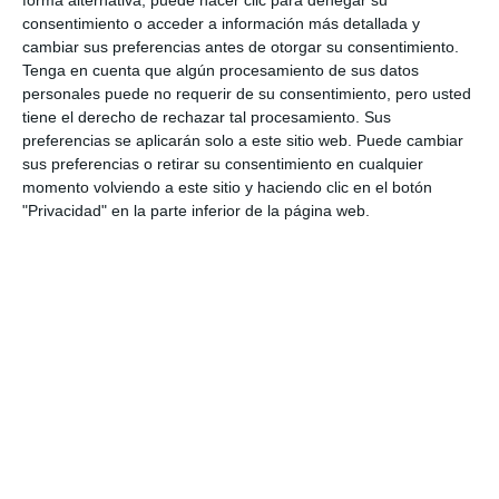
forma alternativa, puede hacer clic para denegar su
consentimiento o acceder a información más detallada y
El golf más solidario de la Fundación VA en el
cambiar sus preferencias antes de otorgar su consentimiento.
Chaparral Golf Club
Tenga en cuenta que algún procesamiento de sus datos
personales puede no requerir de su consentimiento, pero usted
ACTUALIDAD
tiene el derecho de rechazar tal procesamiento. Sus
preferencias se aplicarán solo a este sitio web. Puede cambiar
sus preferencias o retirar su consentimiento en cualquier
momento volviendo a este sitio y haciendo clic en el botón
"Privacidad" en la parte inferior de la página web.