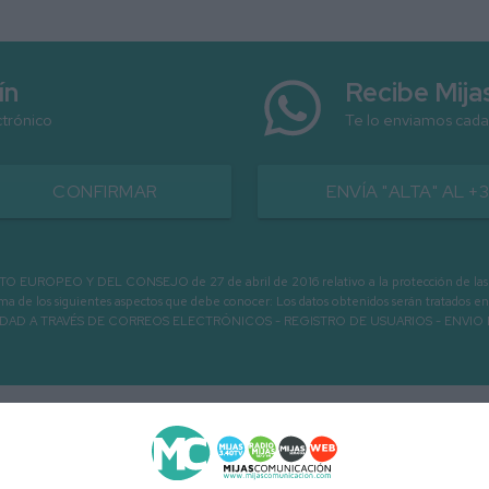
ín
Recibe Mij
ctrónico
Te lo enviamos cada
CONFIRMAR
ENVÍA "ALTA" AL +
PEO Y DEL CONSEJO de 27 de abril de 2016 relativo a la protección de las person
informa de los siguientes aspectos que debe conocer: Los datos obtenidos serán tratad
N LA ENTIDAD A TRAVÉS DE CORREOS ELECTRÓNICOS - REGISTRO DE USUARIOS -