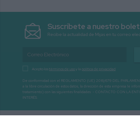
Suscríbete a nuestro bolet
Recibe la actualidad de Mijas en tu correo ele
Acepto los
términos de uso
y la
política de privacidad
De conformidad con el REGLAMENTO (UE) 2016/679 DEL PARLAMENTO EURO
a la libre circulación de estos datos, la dirección de esta empresa le 
tratamiento) con las siguientes finalidades: - CONTACTO CO
INTERÉS.