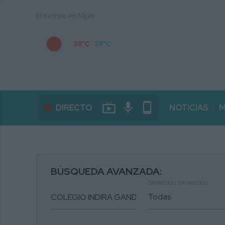
El tiempo en Mijas
28°C
28°C
live_tv
mic
phone_android
DIRECTO
NOTICIAS
M
BÚSQUEDA AVANZADA:
Selección de sección