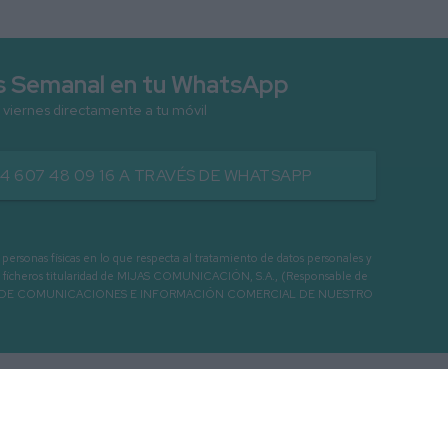
as Semanal en tu WhatsApp
 viernes directamente a tu móvil
34 607 48 09 16 A TRAVÉS DE WHATSAPP
as físicas en lo que respecta al tratamiento de datos personales y
os en ficheros titularidad de MIJAS COMUNICACIÓN, S.A., (Responsable de
 ENVIO DE COMUNICACIONES E INFORMACIÓN COMERCIAL DE NUESTRO