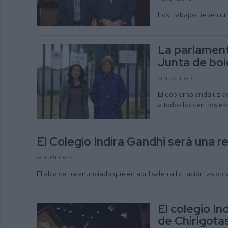
Los trabajos tienen un
La parlament
Junta de boic
ACTUALIDAD
El gobierno andaluz ac
a todos los centros es
El Colegio Indira Gandhi será una r
ACTUALIDAD
El alcalde ha anunciado que en abril salen a licitación las o
El colegio In
de Chirigota