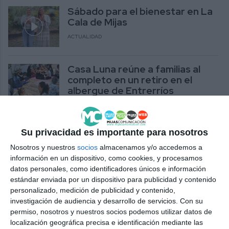
Sábado para el bienestar en La
Cala de Mijas
ACTUALIDAD
Casa Luna reúne a familias al
completo en un retiro en el
albergue de Entrerríos
ACTUALIDAD
La Asociación Casa Luna
Su privacidad es importante para nosotros
organiza un fin de semana de
Nosotros y nuestros
socios
almacenamos y/o accedemos a
retiro en el albergue de
información en un dispositivo, como cookies, y procesamos
Entrerríos
datos personales, como identificadores únicos e información
ACTUALIDAD
estándar enviada por un dispositivo para publicidad y contenido
personalizado, medición de publicidad y contenido,
investigación de audiencia y desarrollo de servicios.
Con su
Araceli Macías Silva presenta su
permiso, nosotros y nuestros socios podemos utilizar datos de
primer libro, ‘Memorias de una
localización geográfica precisa e identificación mediante las
técnica sociosanitaria’