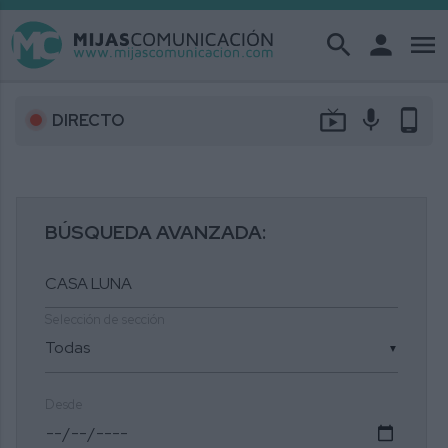
search
person
menu
live_tv
mic
phone_android
DIRECTO
BÚSQUEDA AVANZADA:
Selección de sección
▼
Desde