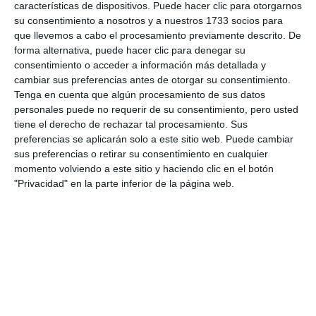
características de dispositivos. Puede hacer clic para otorgarnos
ACTUALIDAD
su consentimiento a nosotros y a nuestros 1733 socios para
que llevemos a cabo el procesamiento previamente descrito. De
Conectar con nuestro interior
forma alternativa, puede hacer clic para denegar su
para superar los obstáculos de
consentimiento o acceder a información más detallada y
la vida
cambiar sus preferencias antes de otorgar su consentimiento.
Tenga en cuenta que algún procesamiento de sus datos
ACTUALIDAD
personales puede no requerir de su consentimiento, pero usted
tiene el derecho de rechazar tal procesamiento. Sus
Mujeres Casa Luna tiende
preferencias se aplicarán solo a este sitio web. Puede cambiar
‘Puentes de entendimiento’
sus preferencias o retirar su consentimiento en cualquier
hacia la cultura marroquí
momento volviendo a este sitio y haciendo clic en el botón
"Privacidad" en la parte inferior de la página web.
ACTUALIDAD
Casa Luna nos acerca a la
cultura marroquí en una jornada
solidaria el 2 de marzo
ACTUALIDAD
El grupo Gepa ofreció el viernes