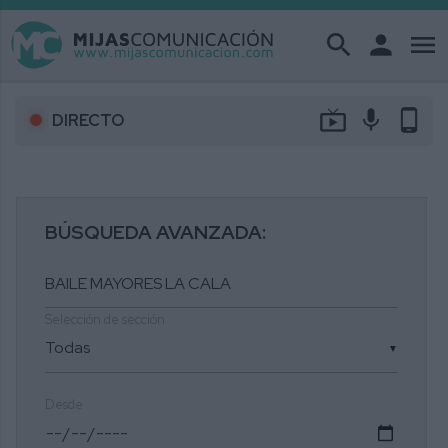
search
person
menu
live_tv
mic
phone_android
DIRECTO
BÚSQUEDA AVANZADA:
Selección de sección
▼
Desde