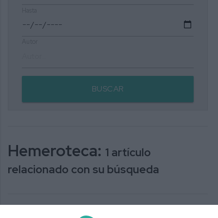
Hasta
Autor
BUSCAR
Hemeroteca:
1 artículo
relacionado con su búsqueda
‘Dale ritmo a la vida’ llega este