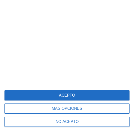
Suscríbete a nuestro boletín
Recibe la actualidad de Mijas en tu correo
electrónico
CONFIRMAR
Acepto los
términos de uso
y la
política de privacidad
Recibe Mijas Semanal en tu
WhatsApp
ACEPTO
Te lo enviamos cada viernes directamente a tu
móvil
MÁS OPCIONES
NO ACEPTO
ENVÍA "ALTA" AL +34 607 48 09 16 A TRAVÉS