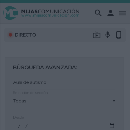
search
person
menu
live_tv
mic
phone_android
DIRECTO
BÚSQUEDA AVANZADA:
Selección de sección
▼
Desde