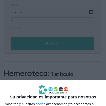
Hasta
Autor
BUSCAR
Hemeroteca:
1 artículo
relacionado con su búsqueda
Su privacidad es importante para nosotros
El CEIP Tamixa contará con una
Nosotros y nuestros
socios
almacenamos y/o accedemos a