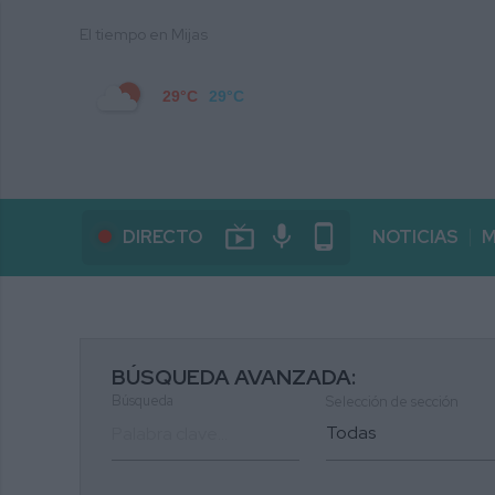
El tiempo en Mijas
29°C
29°C
live_tv
mic
phone_android
DIRECTO
NOTICIAS
M
BÚSQUEDA AVANZADA:
Búsqueda
Selección de sección