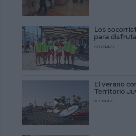
Los socorris
para disfrut
ACTUALIDAD
El verano con
Territorio J
ACTUALIDAD