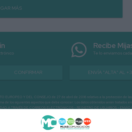
GAR MÁS
ín
Recibe Mij
ctrónico
Te lo enviamos cada
CONFIRMAR
ENVÍA "ALTA" AL +
PEO Y DEL CONSEJO de 27 de abril de 2016 relativo a la protección de las person
informa de los siguientes aspectos que debe conocer: Los datos obtenidos serán tratad
N LA ENTIDAD A TRAVÉS DE CORREOS ELECTRÓNICOS - REGISTRO DE USUARIOS -