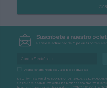
CAR
Suscríbete a nuestro bolet
Recibe la actualidad de Mijas en tu correo ele
Acepto los
términos de uso
y la
política de privacidad
De conformidad con el REGLAMENTO (UE) 2016/679 DEL PARLAMENTO EURO
a la libre circulación de estos datos, la dirección de esta empresa le 
tratamiento) con las siguientes finalidades: - CONTACTO CO
INTERÉS.