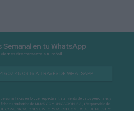
as Semanal en tu WhatsApp
 viernes directamente a tu móvil
34 607 48 09 16 A TRAVÉS DE WHATSAPP
as físicas en lo que respecta al tratamiento de datos personales y
os en ficheros titularidad de MIJAS COMUNICACIÓN, S.A., (Responsable de
 ENVIO DE COMUNICACIONES E INFORMACIÓN COMERCIAL DE NUESTRO