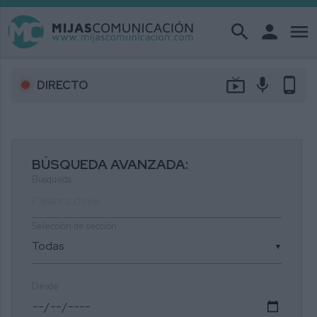
search
person
menu
live_tv
mic
phone_android
DIRECTO
BÚSQUEDA AVANZADA:
Búsqueda
Selección de sección
▼
Desde