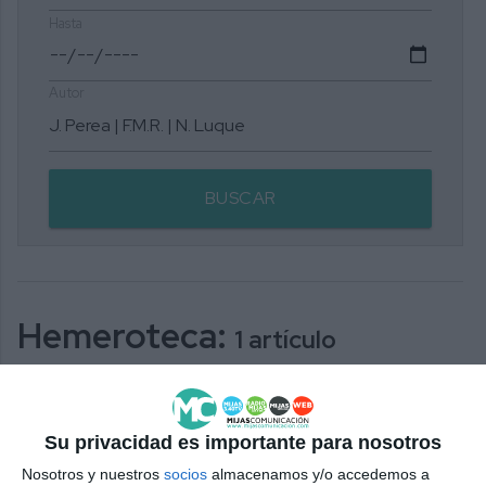
Hasta
Autor
BUSCAR
Hemeroteca:
1 artículo
relacionado con su búsqueda
Su privacidad es importante para nosotros
Los clásicos siempre vuelven
Nosotros y nuestros
socios
almacenamos y/o accedemos a