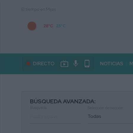
El tiempo en Mijas
28°C
25°C
live_tv
mic
phone_android
DIRECTO
NOTICIAS
M
BÚSQUEDA AVANZADA:
Búsqueda
Selección de sección