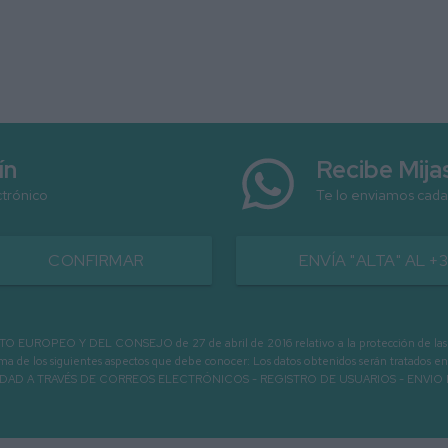
ín
Recibe Mij
ctrónico
Te lo enviamos cada
CONFIRMAR
ENVÍA "ALTA" AL +
PEO Y DEL CONSEJO de 27 de abril de 2016 relativo a la protección de las person
informa de los siguientes aspectos que debe conocer: Los datos obtenidos serán tratad
N LA ENTIDAD A TRAVÉS DE CORREOS ELECTRÓNICOS - REGISTRO DE USUARIOS -