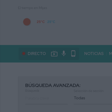
El tiempo en Mijas
25°C
25°C
live_tv
mic
phone_android
DIRECTO
NOTICIAS
M
BÚSQUEDA AVANZADA:
Búsqueda
Selección de sección