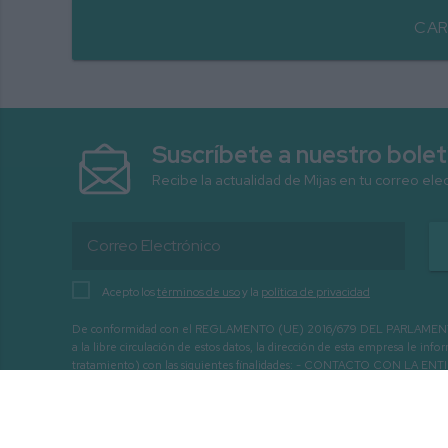
CAR
Suscríbete a nuestro bolet
Recibe la actualidad de Mijas en tu correo ele
Acepto los
términos de uso
y la
política de privacidad
De conformidad con el REGLAMENTO (UE) 2016/679 DEL PARLAMENTO EURO
a la libre circulación de estos datos, la dirección de esta empresa le 
tratamiento) con las siguientes finalidades: - CONTACTO CO
INTERÉS.