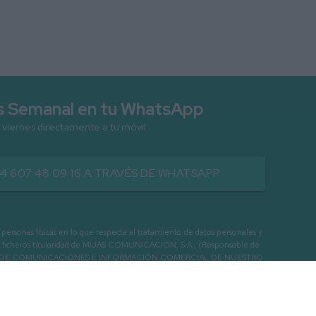
as Semanal en tu WhatsApp
 viernes directamente a tu móvil
34 607 48 09 16 A TRAVÉS DE WHATSAPP
as físicas en lo que respecta al tratamiento de datos personales y
os en ficheros titularidad de MIJAS COMUNICACIÓN, S.A., (Responsable de
 ENVIO DE COMUNICACIONES E INFORMACIÓN COMERCIAL DE NUESTRO