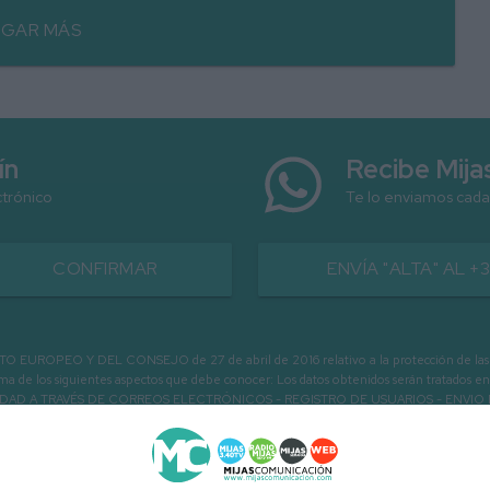
GAR MÁS
ín
Recibe Mij
ctrónico
Te lo enviamos cada
CONFIRMAR
ENVÍA "ALTA" AL +
PEO Y DEL CONSEJO de 27 de abril de 2016 relativo a la protección de las person
informa de los siguientes aspectos que debe conocer: Los datos obtenidos serán tratad
N LA ENTIDAD A TRAVÉS DE CORREOS ELECTRÓNICOS - REGISTRO DE USUARIOS -