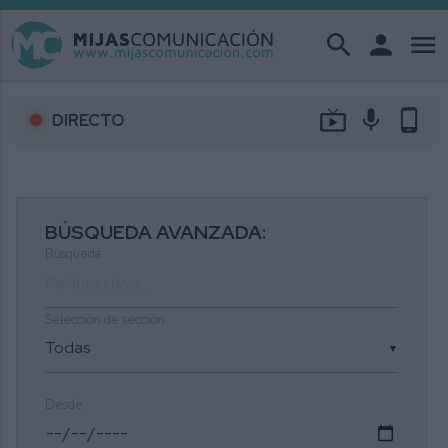
search
person
menu
live_tv
mic
phone_android
DIRECTO
BÚSQUEDA AVANZADA:
Búsqueda
Selección de sección
▼
Desde