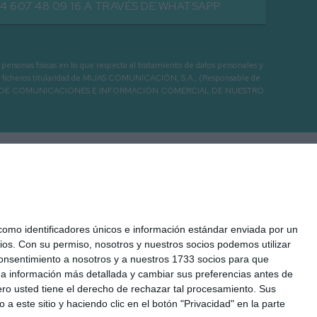
34 607 48 09 16 A TRAVÉS DE WHATSAPP
as físicas en lo que respecta al tratamiento de datos personales y
os en ficheros titularidad de MIJAS COMUNICACIÓN, S.A., (Responsable de
 ENVIO DE COMUNICACIONES E INFORMACIÓN COMERCIAL DE NUESTRO
mo identificadores únicos e información estándar enviada por un
ios.
Con su permiso, nosotros y nuestros socios podemos utilizar
 consentimiento a nosotros y a nuestros 1733 socios para que
 a información más detallada y cambiar sus preferencias antes de
o usted tiene el derecho de rechazar tal procesamiento. Sus
 Legal
Cookies
Seguridad
Protección de datos
a este sitio y haciendo clic en el botón "Privacidad" en la parte