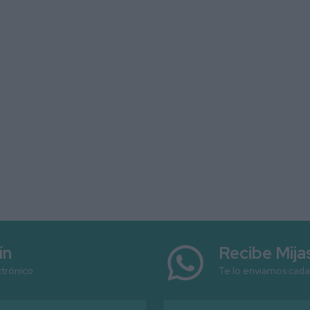
ín
Recibe Mij
ctrónico
Te lo enviamos cada