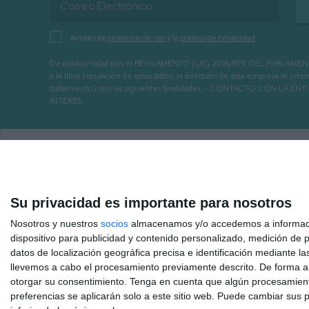
Acepto los
términos de uso
y la
política de privacidad
De conformidad con el REGLAMENTO (UE) 2016/679 DEL PARLAMENTO EURO
a la libre circulación de estos datos, la dirección de esta empresa le 
tratamiento) con las siguientes finalidades: - CONTACTO CO
INTERÉS.
Su privacidad es importante para nosotros
Nosotros y nuestros
socios
almacenamos y/o accedemos a información
dispositivo para publicidad y contenido personalizado, medición de pu
datos de localización geográfica precisa e identificación mediante l
llevemos a cabo el procesamiento previamente descrito. De forma al
otorgar su consentimiento.
Tenga en cuenta que algún procesamiento
Inicio
Hemeroteca
Mijas 3.40 TV a la carta
Radio
preferencias se aplicarán solo a este sitio web. Puede cambiar sus p