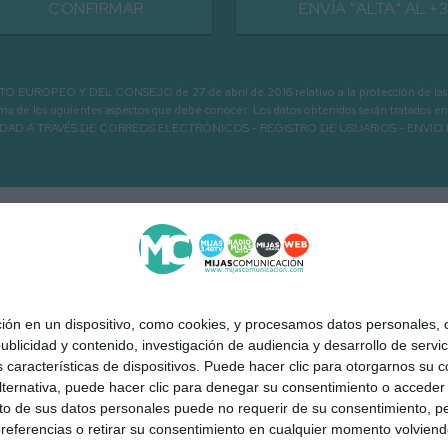
CONFIRMAR
ENVÍA "ALTA" AL +
PEO Y DEL CONSEJO de 27 de abril de 2016 relativo a la protección de las person
informa de los siguientes aspectos que debe conocer: Los datos obtenidos serán tratad
N LA ENTIDAD A TRAVÉS DE CORREOS ELECTRÓNICOS - REGISTRO DE USUARIOS -
 en un dispositivo, como cookies, y procesamos datos personales, co
blicidad y contenido, investigación de audiencia y desarrollo de servic
as características de dispositivos. Puede hacer clic para otorgarnos su
ternativa, puede hacer clic para denegar su consentimiento o acceder
 de sus datos personales puede no requerir de su consentimiento, per
 Mijas a la carta
Quiénes somos
Contacto
Publicidad
Aviso
referencias o retirar su consentimiento en cualquier momento volviendo 