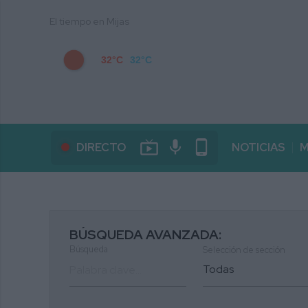
El tiempo en Mijas
32°C
32°C
live_tv
mic
phone_android
DIRECTO
NOTICIAS
M
BÚSQUEDA AVANZADA:
Búsqueda
Selección de sección