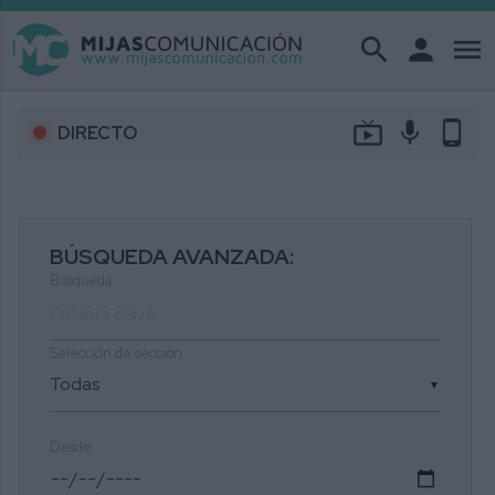
search
person
menu
live_tv
mic
phone_android
DIRECTO
BÚSQUEDA AVANZADA:
Búsqueda
Selección de sección
▼
Desde