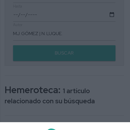
Hasta
Autor
BUSCAR
Hemeroteca:
1 artículo
relacionado con su búsqueda
Nuevo Enfoque Mijas nos invita