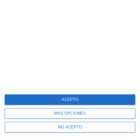
Suscríbete a nuestro boletín
Recibe la actualidad de Mijas en tu correo
electrónico
CONFIRMAR
Acepto los
términos de uso
y la
política de privacidad
Recibe Mijas Semanal en tu
WhatsApp
ACEPTO
Te lo enviamos cada viernes directamente a tu
móvil
MÁS OPCIONES
NO ACEPTO
ENVÍA "ALTA" AL +34 607 48 09 16 A TRAVÉS