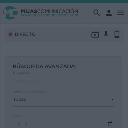
search
person
menu
live_tv
mic
phone_android
DIRECTO
BÚSQUEDA AVANZADA:
Búsqueda
Selección de sección
▼
Desde