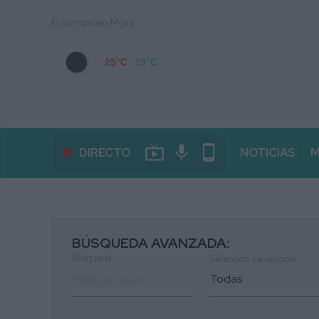
El tiempo en Mijas
25°C
23°C
live_tv
mic
phone_android
DIRECTO
NOTICIAS
M
BÚSQUEDA AVANZADA:
Búsqueda
Selección de sección