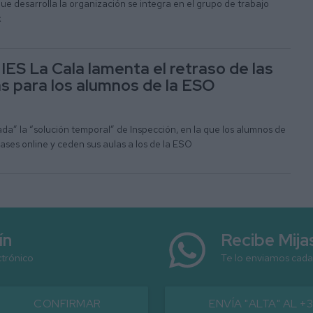
que desarrolla la organización se integra en el grupo de trabajo
x
IES La Cala lamenta el retraso de las
s para los alumnos de la ESO
da” la “solución temporal” de Inspección, en la que los alumnos de
lases online y ceden sus aulas a los de la ESO
ín
Recibe Mij
ctrónico
Te lo enviamos cada
CONFIRMAR
ENVÍA "ALTA" AL +