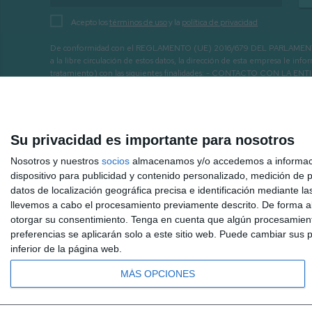
Acepto los
términos de uso
y la
política de privacidad
De conformidad con el REGLAMENTO (UE) 2016/679 DEL PARLAMENTO EURO
a la libre circulación de estos datos, la dirección de esta empresa le 
tratamiento) con las siguientes finalidades: - CONTACTO CO
INTERÉS.
Su privacidad es importante para nosotros
Nosotros y nuestros
socios
almacenamos y/o accedemos a información
dispositivo para publicidad y contenido personalizado, medición de pu
datos de localización geográfica precisa e identificación mediante l
llevemos a cabo el procesamiento previamente descrito. De forma al
otorgar su consentimiento.
Tenga en cuenta que algún procesamiento
preferencias se aplicarán solo a este sitio web. Puede cambiar sus p
inferior de la página web.
MÁS OPCIONES
Inicio
Hemeroteca
Mijas 3.40 TV a la carta
Radio