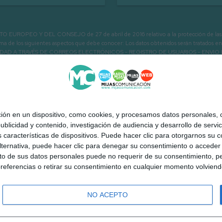
PEO Y DEL CONSEJO de 27 de abril de 2016 relativo a la protección de las person
informa de los siguientes aspectos que debe conocer: Los datos obtenidos serán tratad
N LA ENTIDAD A TRAVÉS DE CORREOS ELECTRÓNICOS - REGISTRO DE USUARIOS -
 en un dispositivo, como cookies, y procesamos datos personales, co
blicidad y contenido, investigación de audiencia y desarrollo de servic
as características de dispositivos. Puede hacer clic para otorgarnos su
ternativa, puede hacer clic para denegar su consentimiento o acceder
 de sus datos personales puede no requerir de su consentimiento, per
referencias o retirar su consentimiento en cualquier momento volviendo 
NO ACEPTO
 Mijas a la carta
Quiénes somos
Contacto
Publicidad
Aviso