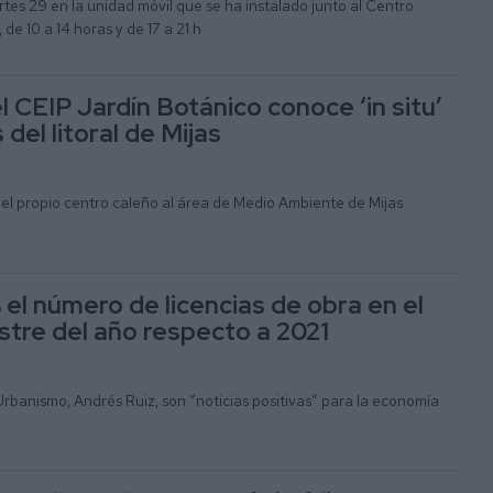
es 29 en la unidad móvil que se ha instalado junto al Centro
de 10 a 14 horas y de 17 a 21 h
 CEIP Jardín Botánico conoce ‘in situ’
 del litoral de Mijas
tó el propio centro caleño al área de Medio Ambiente de Mijas
 el número de licencias de obra en el
tre del año respecto a 2021
rbanismo, Andrés Ruiz, son “noticias positivas” para la economía