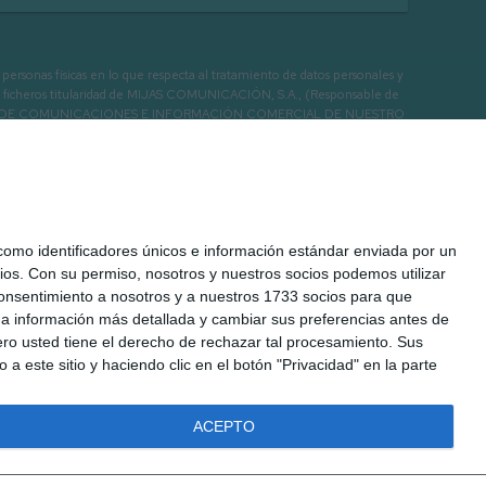
as físicas en lo que respecta al tratamiento de datos personales y
os en ficheros titularidad de MIJAS COMUNICACIÓN, S.A., (Responsable de
 ENVIO DE COMUNICACIONES E INFORMACIÓN COMERCIAL DE NUESTRO
mo identificadores únicos e información estándar enviada por un
ios.
Con su permiso, nosotros y nuestros socios podemos utilizar
 consentimiento a nosotros y a nuestros 1733 socios para que
 a información más detallada y cambiar sus preferencias antes de
o usted tiene el derecho de rechazar tal procesamiento. Sus
a este sitio y haciendo clic en el botón "Privacidad" en la parte
ACEPTO
 Legal
Cookies
Seguridad
Protección de datos