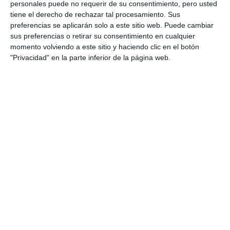
agua también en verano
personales puede no requerir de su consentimiento, pero usted
tiene el derecho de rechazar tal procesamiento. Sus
ACTUALIDAD
preferencias se aplicarán solo a este sitio web. Puede cambiar
sus preferencias o retirar su consentimiento en cualquier
Leones Guaranís se proclama
momento volviendo a este sitio y haciendo clic en el botón
campeón del torneo de fútbol 7
"Privacidad" en la parte inferior de la página web.
de Las Lagunas
DEPORTES
Más de 900 deportistas
participan en los torneos de
fútbol y tenis de la Feria de La
Cala
DEPORTES
El mar une a familias y amigos en
una nueva jornada de
actividades de Territorio
Juventud
ACTUALIDAD