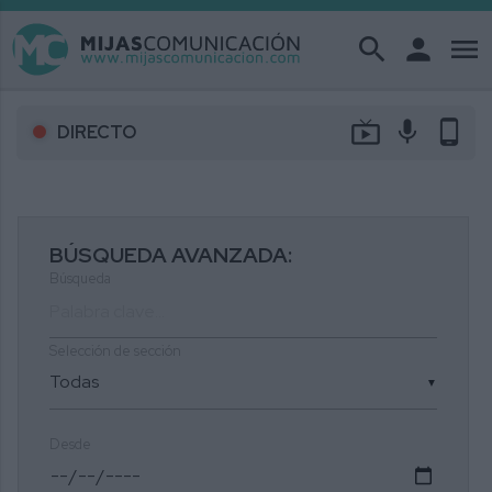
search
person
menu
live_tv
mic
phone_android
DIRECTO
BÚSQUEDA AVANZADA:
Búsqueda
Selección de sección
▼
Desde