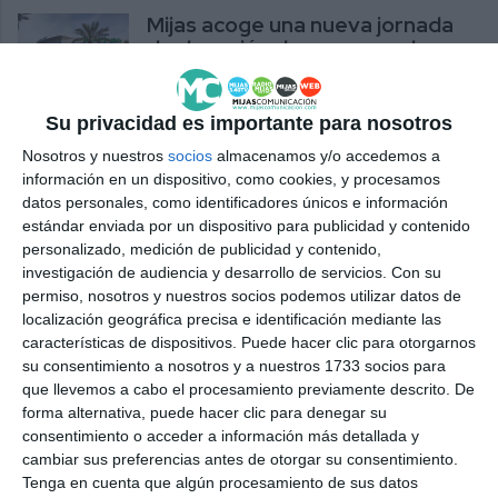
Mijas acoge una nueva jornada
de donación de sangre en los
próximos días
ACTUALIDAD
Su privacidad es importante para nosotros
El coleccionismo demuestra su
Nosotros y nuestros
socios
almacenamos y/o accedemos a
lado más solidario con una
información en un dispositivo, como cookies, y procesamos
donación a Sembrando
datos personales, como identificadores únicos e información
Sonrisas
estándar enviada por un dispositivo para publicidad y contenido
personalizado, medición de publicidad y contenido,
NOTICIAS
investigación de audiencia y desarrollo de servicios.
Con su
permiso, nosotros y nuestros socios podemos utilizar datos de
Arte y metal se unen en la nueva
localización geográfica precisa e identificación mediante las
exposición de Daaf Zwiers en el
características de dispositivos. Puede hacer clic para otorgarnos
centro cultural caleño
su consentimiento a nosotros y a nuestros 1733 socios para
que llevemos a cabo el procesamiento previamente descrito. De
CULTURA
forma alternativa, puede hacer clic para denegar su
consentimiento o acceder a información más detallada y
Acosol recuerda la importancia
cambiar sus preferencias antes de otorgar su consentimiento.
de hacer un uso responsable del
Tenga en cuenta que algún procesamiento de sus datos