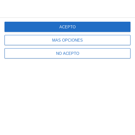
ACEPTO
MÁS OPCIONES
NO ACEPTO
Suscríbete a nuestro boletín
Recibe la actualidad de Mijas en tu correo
electrónico