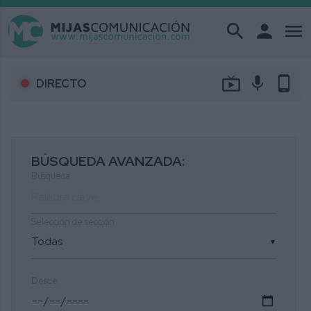
search
person
menu
live_tv
mic
phone_android
DIRECTO
BÚSQUEDA AVANZADA:
Búsqueda
Selección de sección
▼
Desde