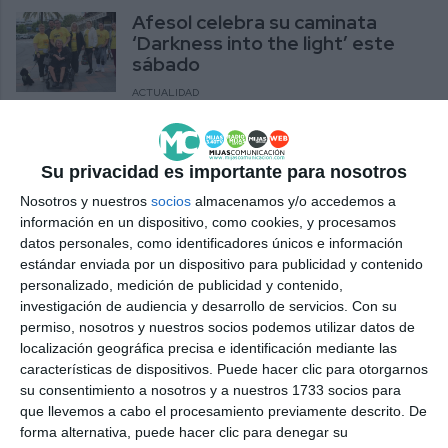
Afesol celebra su caminata
‘Darkness into the light’ este
sábado
ACTUALIDAD
Tiempo de pasión en Semana
Santa
Su privacidad es importante para nosotros
ACTUALIDAD
Nosotros y nuestros
socios
almacenamos y/o accedemos a
información en un dispositivo, como cookies, y procesamos
datos personales, como identificadores únicos e información
El sábado 21 se celebrará una
estándar enviada por un dispositivo para publicidad y contenido
nueva Ruta Ecuestre por la
personalizado, medición de publicidad y contenido,
Playa de La Cala
investigación de audiencia y desarrollo de servicios.
Con su
permiso, nosotros y nuestros socios podemos utilizar datos de
ACTUALIDAD
localización geográfica precisa e identificación mediante las
características de dispositivos. Puede hacer clic para otorgarnos
El Coro Distrito Sur volverá a
su consentimiento a nosotros y a nuestros 1733 socios para
protagonizar el III Concierto de
que llevemos a cabo el procesamiento previamente descrito. De
Navidad para mayores
forma alternativa, puede hacer clic para denegar su