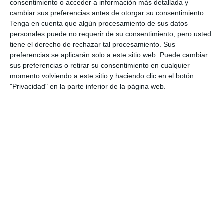
ACTUALIDAD
consentimiento o acceder a información más detallada y
cambiar sus preferencias antes de otorgar su consentimiento.
Bandera Verde Internacional
Tenga en cuenta que algún procesamiento de sus datos
para el IES Sierra de Mijas por su
personales puede no requerir de su consentimiento, pero usted
ecoescuela
tiene el derecho de rechazar tal procesamiento. Sus
preferencias se aplicarán solo a este sitio web. Puede cambiar
ACTUALIDAD
sus preferencias o retirar su consentimiento en cualquier
momento volviendo a este sitio y haciendo clic en el botón
Valtocado celebra el centenario
"Privacidad" en la parte inferior de la página web.
de la llegada de su Virgen a esta
zona rural
ACTUALIDAD
La presentación del cartel
anunciador de la Semana Santa
de Mijas 2025 llega este sábado
ACTUALIDAD
Acosol anuncia para el lunes 27
el corte del suministro de agua