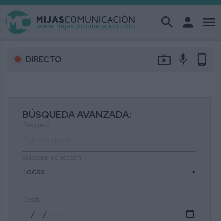
search
person
menu
live_tv
mic
phone_android
DIRECTO
BÚSQUEDA AVANZADA:
Búsqueda
Selección de sección
▼
Desde