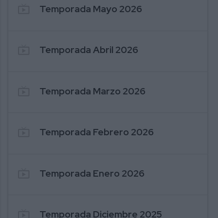
live_tv
Temporada Mayo 2026
222. MIJAS NEWS 20-07-2026
22
live_tv
Temporada Abril 2026
live_tv
Temporada Marzo 2026
live_tv
Temporada Febrero 2026
live_tv
Temporada Enero 2026
live_tv
Temporada Diciembre 2025