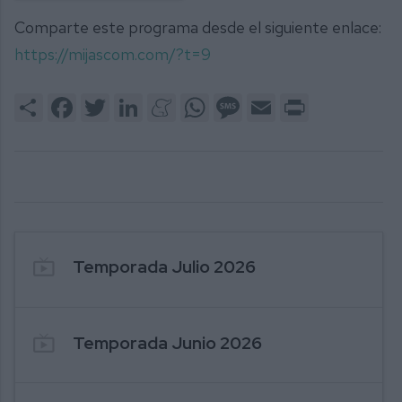
Comparte este programa desde el siguiente enlace:
https://mijascom.com/?t=9
Share
Facebook
Twitter
LinkedIn
Meneame
WhatsApp
Message
Email
Print
222. MIJAS NEWS 20-07-2026
22
live_tv
Temporada Julio 2026
live_tv
Temporada Junio 2026