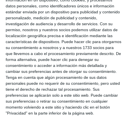
datos personales, como identificadores únicos e información
estándar enviada por un dispositivo para publicidad y contenido
live_tv
Temporada Mayo 2025
personalizado, medición de publicidad y contenido,
investigación de audiencia y desarrollo de servicios.
Con su
permiso, nosotros y nuestros socios podemos utilizar datos de
localización geográfica precisa e identificación mediante las
live_tv
Temporada Abril 2025
características de dispositivos. Puede hacer clic para otorgarnos
su consentimiento a nosotros y a nuestros 1733 socios para
que llevemos a cabo el procesamiento previamente descrito. De
forma alternativa, puede hacer clic para denegar su
live_tv
Temporada Marzo 2025
consentimiento o acceder a información más detallada y
cambiar sus preferencias antes de otorgar su consentimiento.
Tenga en cuenta que algún procesamiento de sus datos
personales puede no requerir de su consentimiento, pero usted
live_tv
Temporada Febrero 2025
tiene el derecho de rechazar tal procesamiento. Sus
preferencias se aplicarán solo a este sitio web. Puede cambiar
sus preferencias o retirar su consentimiento en cualquier
momento volviendo a este sitio y haciendo clic en el botón
live_tv
Temporada Enero 2025
"Privacidad" en la parte inferior de la página web.