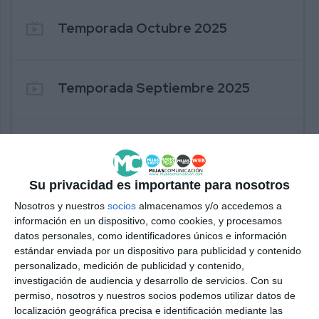
live_tv
Temporada Octubre 2025
live_tv
Temporada Septiembre 2025
live_tv
Temporada Julio 2025
Su privacidad es importante para nosotros
live_tv
Temporada Junio 2025
Nosotros y nuestros
socios
almacenamos y/o accedemos a
información en un dispositivo, como cookies, y procesamos
datos personales, como identificadores únicos e información
estándar enviada por un dispositivo para publicidad y contenido
live_tv
Temporada Mayo 2025
personalizado, medición de publicidad y contenido,
investigación de audiencia y desarrollo de servicios.
Con su
permiso, nosotros y nuestros socios podemos utilizar datos de
localización geográfica precisa e identificación mediante las