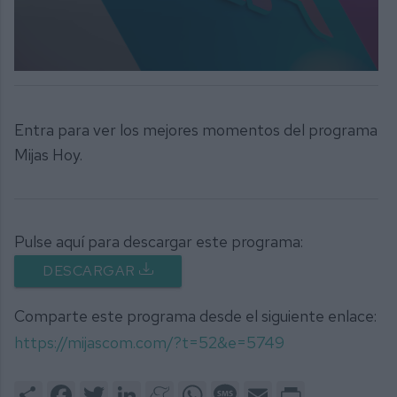
0
seconds
of
9
Entra para ver los mejores momentos del programa
minutes,
4
Mijas Hoy.
seconds
Pulse aquí para descargar este programa:
DESCARGAR
Comparte este programa desde el siguiente enlace:
https://mijascom.com/?t=52&e=5749
Share
Facebook
Twitter
LinkedIn
Meneame
WhatsApp
Message
Email
Print