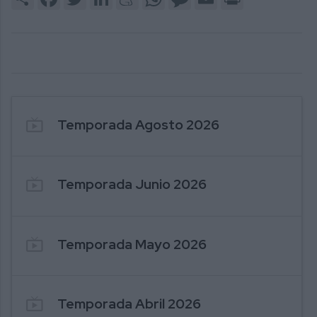
246. PUENTE AL COMERCIO - MI COLCHON
2
F
live_tv
Temporada Agosto 2026
live_tv
Temporada Junio 2026
live_tv
Temporada Mayo 2026
246. PUENTE AL COMERCIO - MI COLCHON
2
F
live_tv
Temporada Abril 2026