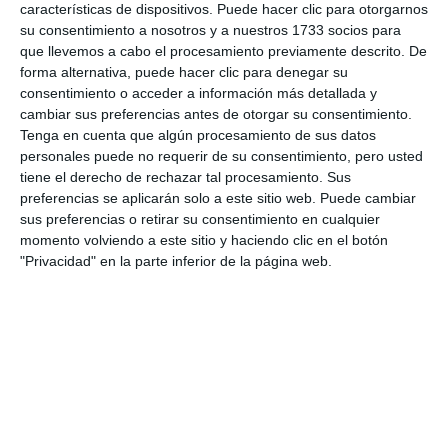
live_tv
Temporada Abril 2025
características de dispositivos. Puede hacer clic para otorgarnos
su consentimiento a nosotros y a nuestros 1733 socios para
que llevemos a cabo el procesamiento previamente descrito. De
forma alternativa, puede hacer clic para denegar su
live_tv
Temporada Marzo 2025
consentimiento o acceder a información más detallada y
cambiar sus preferencias antes de otorgar su consentimiento.
Tenga en cuenta que algún procesamiento de sus datos
personales puede no requerir de su consentimiento, pero usted
live_tv
Temporada Febrero 2025
tiene el derecho de rechazar tal procesamiento. Sus
preferencias se aplicarán solo a este sitio web. Puede cambiar
sus preferencias o retirar su consentimiento en cualquier
momento volviendo a este sitio y haciendo clic en el botón
live_tv
Temporada Enero 2025
"Privacidad" en la parte inferior de la página web.
live_tv
Temporada Diciembre 2024
live_tv
Temporada Noviembre 2024